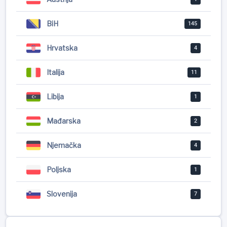
BiH
145
Hrvatska
4
Italija
11
Libija
1
Mađarska
2
Njemačka
4
Poljska
1
Slovenija
7