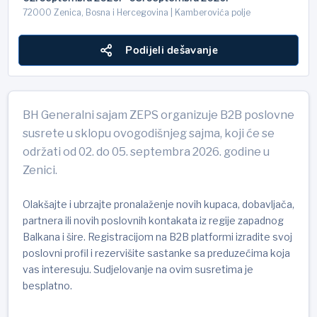
72000 Zenica, Bosna i Hercegovina | Kamberovića polje
Podijeli dešavanje
BH Generalni sajam ZEPS organizuje B2B poslovne
susrete u sklopu ovogodišnjeg sajma, koji će se
održati od 02. do 05. septembra 2026. godine u
Zenici.
Olakšajte i ubrzajte pronalaženje novih kupaca, dobavljača,
partnera ili novih poslovnih kontakata iz regije zapadnog
Balkana i šire. Registracijom na B2B platformi izradite svoj
poslovni profil i rezervišite sastanke sa preduzećima koja
vas interesuju. Sudjelovanje na ovim susretima je
besplatno.